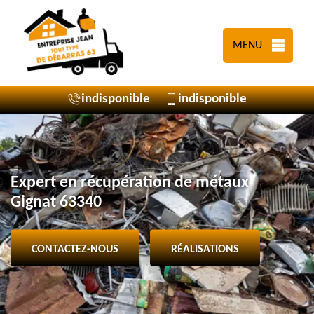
MENU
indisponible
indisponible
Expert en récupération de métaux
Gignat 63340
CONTACTEZ-NOUS
RÉALISATIONS