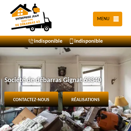
MENU
indisponible
indisponible
Société de débarras Gignat 63340
CONTACTEZ-NOUS
RÉALISATIONS