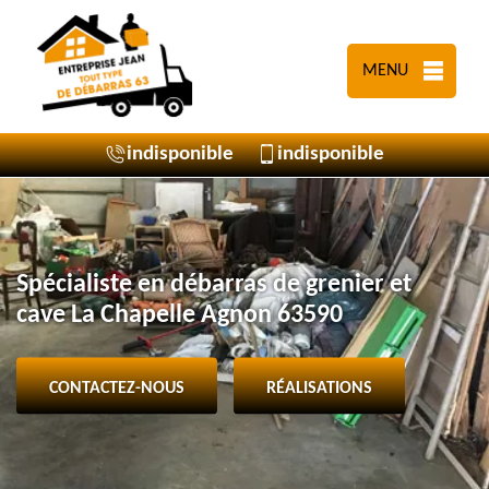
MENU
indisponible
indisponible
Spécialiste en débarras de grenier et
cave La Chapelle Agnon 63590
CONTACTEZ-NOUS
RÉALISATIONS