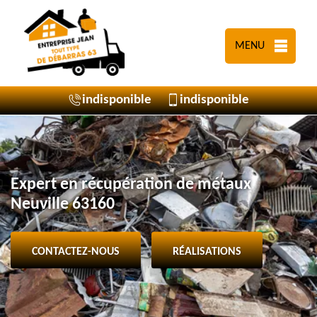
MENU
indisponible
indisponible
Expert en récupération de métaux
Neuville 63160
CONTACTEZ-NOUS
RÉALISATIONS