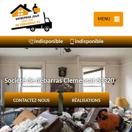
MENU
indisponible
indisponible
Société de débarras Clemensat 63320
CONTACTEZ-NOUS
RÉALISATIONS