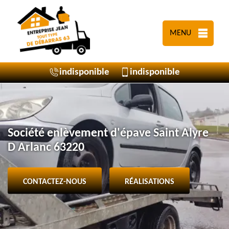
MENU
indisponible
indisponible
Société enlèvement d'épave Saint Alyre
D Arlanc 63220
CONTACTEZ-NOUS
RÉALISATIONS