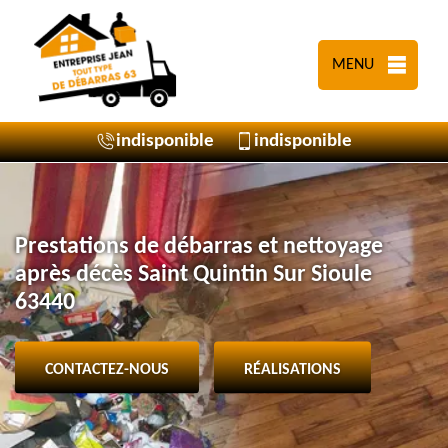
MENU
indisponible
indisponible
Prestations de débarras et nettoyage
après décès Saint Quintin Sur Sioule
63440
CONTACTEZ-NOUS
RÉALISATIONS